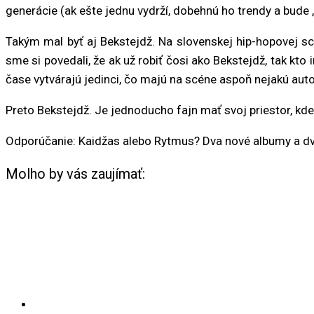
generácie (ak ešte jednu vydrží, dobehnú ho trendy a bude „i
Takým mal byť aj Bekstejdž. Na slovenskej hip-hopovej scé
sme si povedali, že ak už robiť čosi ako Bekstejdž, tak kt
čase vytvárajú jedinci, čo majú na scéne aspoň nejakú aut
Preto Bekstejdž. Je jednoducho fajn mať svoj priestor, kde 
Odporúčanie: Kaidžas alebo Rytmus? Dva nové albumy a dvaja
Molho by vás zaujímať: