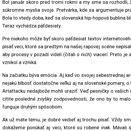
Bol január skoro pred tromi rokmi a my sme sa rozhodli, ž
súkromne myslia svoje. Pretvárka, kde sa argumentuje pr
Bola to vtedy doba, keď sa slovenská hip-hopová bublina bl
Teraz vychádza päťdesiaty.
Pre niekoho môže byť skoro päťdesiat textov internetovéh
písať veci, ktoré sa predtým na našej rapovej scéne nepísal
aby procesy v pozadí videli (čítali o nich) viacerí. Preto je
vznikol a vzniká.
Na začiatku býva emócia. Aj keď vo svojej sebestrednej ar
nejakú blbosť dostatočne veľkú aj na slovenské pomery, o
Artattacku nedajbože mohli uraziť. Veď pesničky o vašich 
cítite posledné zvyšky zodpovednosti, že ono by to malo
funguje druhým spôsobom.
Ak už máte tému, je dobré vedieť aj trochu písať. Vždy sm
dokážeme ponúkať aj veci, ktoré sú robené inak. Mávali s