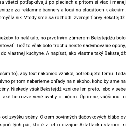
a všetci potľapkávajú po pleciach a pritom si viac i menej
eniaze za reklamné bannery a logá na plagátoch k akciám.
emýšľa nik. Vtedy sme sa rozhodli zverejniť prvý Bekstejdž.
 Niežeby to nelákalo, no prvotným zámerom Bekstejdžu bolo
entovať. Tiež to však bolo trochu neisté nadvihovanie opony,
džu do vlastnej kuchyne. A napísať, ako vlastne taký Bekstejdž
čim to), aby text nakoniec vznikol, potrebujete tému. Teda
 dávno pritom neberieme ohľady na niekoho, koho by sme na
ény. Niekedy však Bekstejdž vznikne len preto, lebo v sebe
také tie rozvetvené úvahy o ničom. Úprimne, väčšinou to
uje od zvyšku scény. Okrem povinných tlačovkových blábolov
poň tých pár, ktoré v retro dizajne Artattacku starom tri