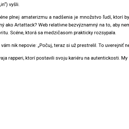
n“) vyšli.
ne plnej amaterizmu a nadšenia je množstvo ľudí, ktorí by 
o iný ako Artattack? Web relatívne bezvýznamný na to, aby n
oritu. Scéne, ktorá sa medzičasom prakticky rozsypala.
vám nik nepovie: „Počuj, teraz si už prestrelil. To uverejni
 rapperi, ktorí postavili svoju kariéru na autentickosti. My