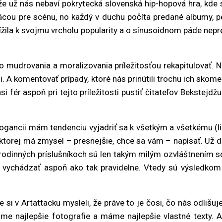
e už nás nebaví pokrytecká slovenská hip-hopová hra, kde s
ácou pre scénu, no každý v duchu počíta predané albumy, p
ížila k svojmu vrcholu popularity a o sínusoidnom páde nepr
o mudrovania a moralizovania príležitosťou rekapitulovať.
i. A komentovať prípady, ktoré nás prinútili trochu ich skom
 asi fér aspoň pri tejto príležitosti pustiť čitateľov Bekstej
ogancii mám tendenciu vyjadriť sa k všetkým a všetkému (lie
 ktorej má zmysel – presnejšie, chce sa vám – napísať. Už
rodinných príslušníkoch sú len takým milým ozvláštnením sc
 vychádzať aspoň ako tak pravidelne. Vtedy sú výsledkom 
e si v Artattacku mysleli, že práve to je čosi, čo nás odliš
me najlepšie fotografie a máme najlepšie vlastné texty. As