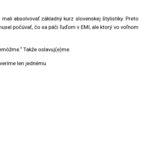
mali absolvovať základný kurz slovenskej štylistiky. Preto
emusel počúvať, čo sa páči ľuďom v EMI, ale ktorý vo voľnom
ť nemôžme.“ Takže oslavuj(e)me.
 veríme len jednému.