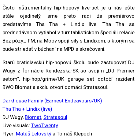
Čisto inštrumentálny hip-hopový live-act je u nás ešte
stále ojedinelý, sme preto radi že premiérovo
predstavíme Tha Tha + Lindix live. Tha Tha sa
prednedávnom vytiahol v turntablistickom špeciáli relácie
Bez pózy_ FM, na Moov spojí sily s Lindixom, s ktorým sa
bude striedať v búchaní na MPD a skrečovaní.
Starú bratislavskú hip-hopovú školu bude zastupovať DJ
Wugy z formácie Rendezska-SK so svojim „DJ Premier
setom“, hip-hop/grime/UK garage set odtočí rezident
BWO Biomat a akciu otvorí domáci Stratasoul.
Darkhouse Family (Earnest Endeavours/UK)
Tha Tha + Lindix (live)
DJ Wugy,
Biomat
,
Stratasoul
Live visuals:
TwoTwenty
Flyer:
Matúš Lelovský
a Tomáš Klepoch