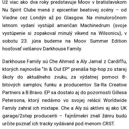
Už viac ako dva roky predstavuje Moov v bratislavskom
Nu Spirit Clube mená z epicentier beatovej scény – od
Viedne cez Londýn až po Glasgow. Na minuloročnom
letnom vydaní vystúpil američan Machinedrum (svoje
vystúpenie si zopakoval minulý víkend na Wilsonicu), v
sobotu 23. júna budeme na Moov Summer Edition
hosťovať velšanov Darkhouse Family.
Darkhouse Family sú Che Ahmed a Aly Jamal z Cardiffu,
ktorých najnovšie “In & Out EP” prenáša hip-hop zo starej
školy do aktuálneho zvuku, za výdatnej pomoci 8-
bitových samplov, funku a producentov Sa-Ra Creative
Partners a B.Bravo. EP sa dostalo aj do pozornosti Gillesa
Petersona, ktorý nedávno vo svojej relácii Worldwide
Family zahral ich mixtape. Che a Aly sú aktívni aj ako UK
garage/2step producenti – fajnšmekri znalí žánru budú
určite poznať ich tracky vydávané pod menom CRST.