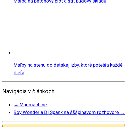
Maľba na betónový plot a štít budovy skladu
Maľby na stenu do detskej izby, ktoré potešia každé
dieťa
Navigácia v článkoch
←
Manmachine
Boy Wonder a Dj Spank na šššpinavom rozhovore
→