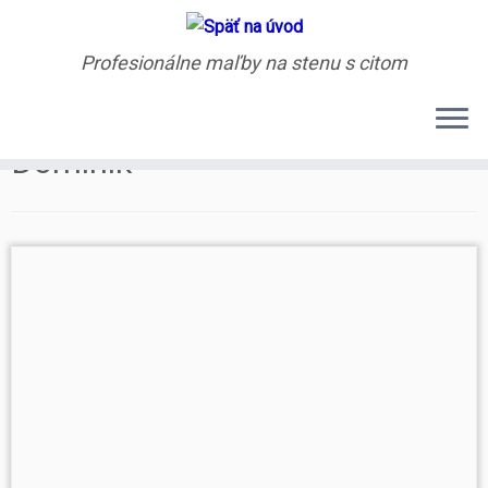
Profesionálne maľby na stenu s citom
Skip
Dominik
to
content