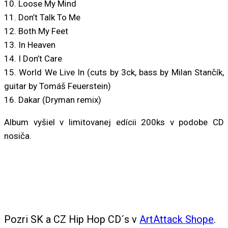
10. Loose My Mind
11. Don’t Talk To Me
12. Both My Feet
13. In Heaven
14. I Don’t Care
15. World We Live In (cuts by 3ck, bass by Milan Stančík,
guitar by Tomáš Feuerstein)
16. Dakar (Dryman remix)
Album vyšiel v limitovanej edícii 200ks v podobe CD
nosiča.
Pozri SK a CZ Hip Hop CD´s v
ArtAttack Shope
.