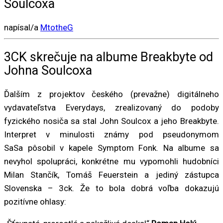
Soulcoxa
napísal/a
MtotheG
3CK skrečuje na albume Breakbyte od
Johna Soulcoxa
Ďalším z projektov českého (prevažne) digitálneho
vydavateľstva Everydays, zrealizovaný do podoby
fyzického nosiča sa stal John Soulcox a jeho Breakbyte.
Interpret v minulosti známy pod pseudonymom
SaSa pôsobil v kapele Symptom Fonk. Na albume sa
nevyhol spolupráci, konkrétne mu vypomohli hudobníci
Milan Stančík, Tomáš Feuerstein a jediný zástupca
Slovenska – 3ck. Že to bola dobrá voľba dokazujú
pozitívne ohlasy: