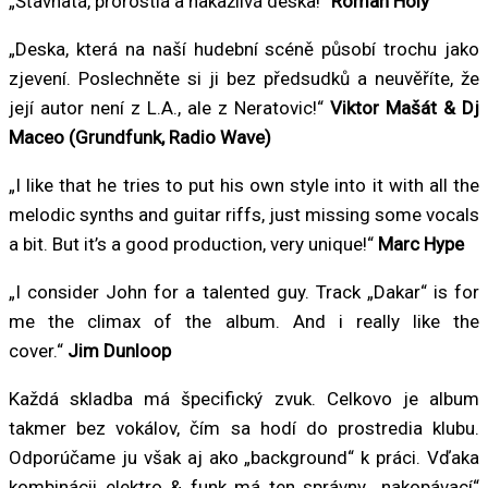
„Šťavnatá, prorostlá a nakažlivá deska!“
Roman Holý
„Deska, která na naší hudební scéně působí trochu jako
zjevení. Poslechněte si ji bez předsudků a neuvěříte, že
její autor není z L.A., ale z Neratovic!“
Viktor Mašát & Dj
Maceo (Grundfunk, Radio Wave)
„I like that he tries to put his own style into it with all the
melodic synths and guitar riffs, just missing some vocals
a bit. But it’s a good production, very unique!“
Marc Hype
„I consider John for a talented guy. Track „Dakar“ is for
me the climax of the album. And i really like the
cover.“
Jim Dunloop
Každá skladba má špecifický zvuk. Celkovo je album
takmer bez vokálov, čím sa hodí do prostredia klubu.
Odporúčame ju však aj ako „background“ k práci. Vďaka
kombinácii elektro & funk má ten správny „nakopávací“