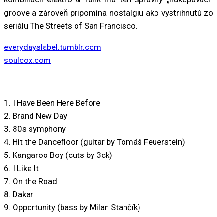
groove a zároveň pripomína nostalgiu ako vystrihnutú zo
seriálu The Streets of San Francisco.
everydayslabel.tumblr.com
soulcox.com
1. I Have Been Here Before
2. Brand New Day
3. 80s symphony
4. Hit the Dancefloor (guitar by Tomáš Feuerstein)
5. Kangaroo Boy (cuts by 3ck)
6. I Like It
7. On the Road
8. Dakar
9. Opportunity (bass by Milan Stančík)