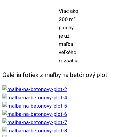
Viac ako
200 m²
plochy
je už
maľba
veľkého
rozsahu.
Galéria fotiek z maľby na betónový plot