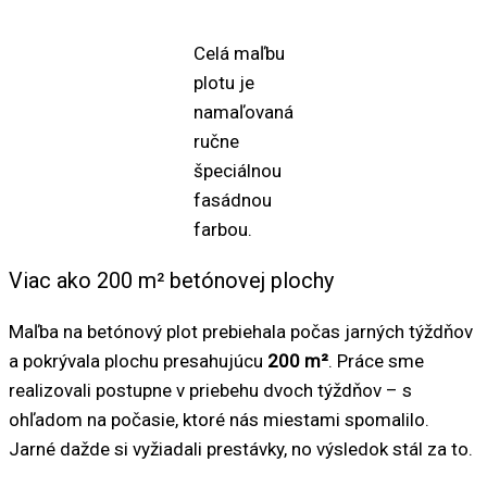
Celá maľbu
plotu je
namaľovaná
ručne
špeciálnou
fasádnou
farbou.
Viac ako 200 m² betónovej plochy
Maľba na betónový plot prebiehala počas jarných týždňov
a pokrývala plochu presahujúcu
200 m²
. Práce sme
realizovali postupne v priebehu dvoch týždňov – s
ohľadom na počasie, ktoré nás miestami spomalilo.
Jarné dažde si vyžiadali prestávky, no výsledok stál za to.