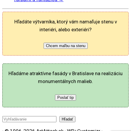
Hľadáte výtvarníka, ktorý vám namaľuje stenu v
interiéri, alebo exteriéri?
Chcem maľbu na stenu
Hľadáme atraktívne fasády v Bratislave na realizáciu
monumentálnych malieb.
Poslať tip
Hľadať
Hľadať
· © 1996-2026 ArtAttack.sk · WP+Customizr ·