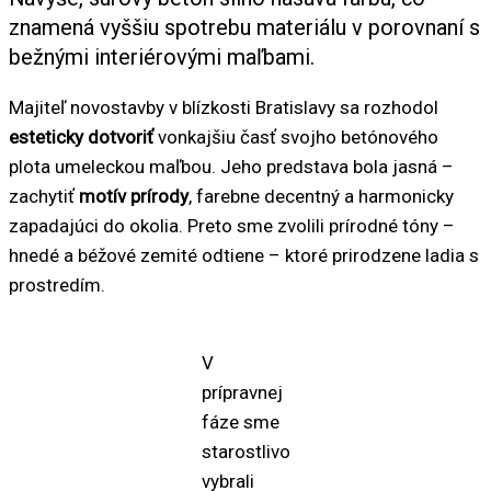
znamená vyššiu spotrebu materiálu v porovnaní s
bežnými interiérovými maľbami.
Majiteľ novostavby v blízkosti Bratislavy sa rozhodol
esteticky dotvoriť
vonkajšiu časť svojho betónového
plota umeleckou maľbou. Jeho predstava bola jasná –
zachytiť
motív prírody
, farebne decentný a harmonicky
zapadajúci do okolia. Preto sme zvolili prírodné tóny –
hnedé a béžové zemité odtiene – ktoré prirodzene ladia s
prostredím.
V
prípravnej
fáze sme
starostlivo
vybrali