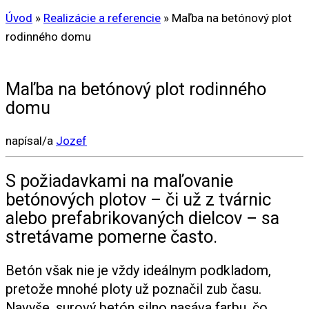
Úvod
»
Realizácie a referencie
»
Maľba na betónový plot
rodinného domu
Maľba na betónový plot rodinného
domu
napísal/a
Jozef
S požiadavkami na maľovanie
betónových plotov – či už z tvárnic
alebo prefabrikovaných dielcov – sa
stretávame pomerne často.
Betón však nie je vždy ideálnym podkladom,
pretože mnohé ploty už poznačil zub času.
Navyše, surový betón silno nasáva farbu, čo