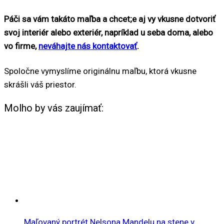
Páči sa vám takáto maľba a chcet;e aj vy vkusne dotvoriť
svoj interiér alebo exteriér, napríklad u seba doma, alebo
vo firme,
neváhajte nás kontaktovať
.
Spoločne vymyslíme originálnu maľbu, ktorá vkusne
skrášli váš priestor.
Molho by vás zaujímať:
Maľovaný portrét Nelsona Mandelu na stene v