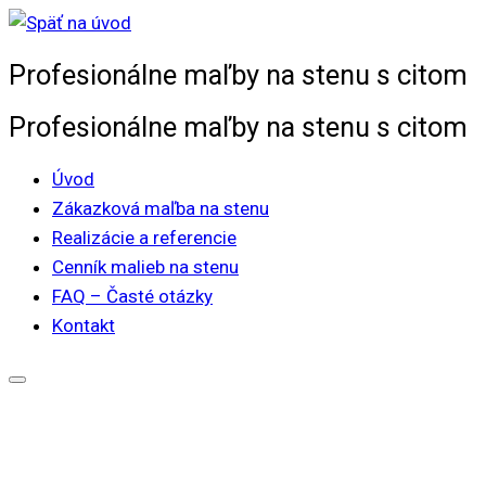
Skip
to
Profesionálne maľby na stenu s citom
content
Profesionálne maľby na stenu s citom
Úvod
Zákazková maľba na stenu
Realizácie a referencie
Cenník malieb na stenu
FAQ – Časté otázky
Kontakt