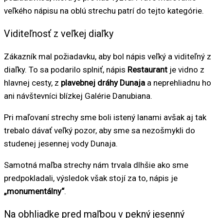
veľkého nápisu na oblú strechu patrí do tejto kategórie.
Viditeľnosť z veľkej diaľky
Zákazník mal požiadavku, aby bol nápis veľký a viditeľný z
diaľky. To sa podarilo splniť, nápis
Restaurant
je vidno z
hlavnej cesty, z
plavebnej dráhy Dunaja
a neprehliadnu ho
ani návštevníci blízkej Galérie Danubiana.
Pri maľovaní strechy sme boli istený lanami avšak aj tak
trebalo dávať veľký pozor, aby sme sa nezošmykli do
studenej jesennej vody Dunaja.
Samotná maľba strechy nám trvala dlhšie ako sme
predpokladali, výsledok však stojí za to, nápis je
„monumentálny“
.
Na obhliadke pred maľbou v pekný jesenný