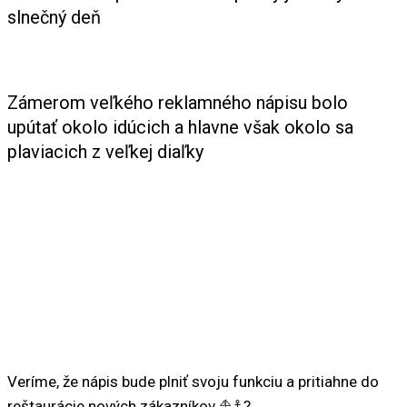
slnečný deň
Zámerom veľkého reklamného nápisu bolo
upútať okolo idúcich a hlavne však okolo sa
plaviacich z veľkej diaľky
Veríme, že nápis bude plniť svoju funkciu a pritiahne do
reštaurácie nových zákazníkov ⛵⚓?