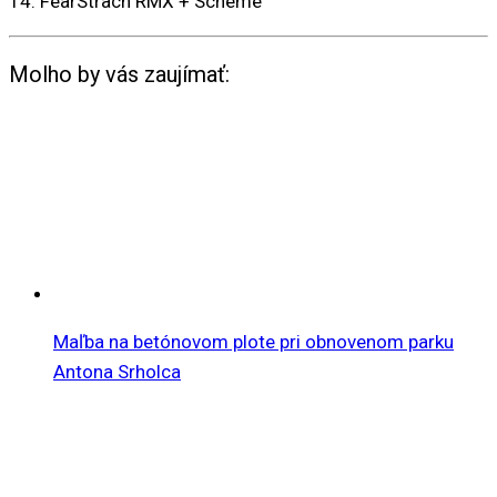
14. FearStrach RMX + Scheme
Molho by vás zaujímať:
Maľba na betónovom plote pri obnovenom parku
Antona Srholca