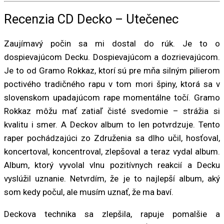
Recenzia CD Decko – Utečenec
Zaujímavý počin sa mi dostal do rúk. Je to o
dospievajúcom Decku. Dospievajúcom a dozrievajúcom.
Je to od Gramo Rokkaz, ktorí sú pre mňa silným pilierom
poctivého tradičného rapu v tom mori špiny, ktorá sa v
slovenskom upadajúcom rape momentálne točí. Gramo
Rokkaz môžu mať zatiaľ čisté svedomie – strážia si
kvalitu i smer. A Deckov album to len potvrdzuje. Tento
raper pochádzajúci zo Združenia sa dlho učil, hosťoval,
koncertoval, koncentroval, zlepšoval a teraz vydal album.
Album, ktorý vyvolal vlnu pozitívnych reakcií a Decku
vyslúžil uznanie. Netvrdím, že je to najlepší album, aký
som kedy počul, ale musím uznať, že ma baví.
Deckova technika sa zlepšila, rapuje pomalšie a