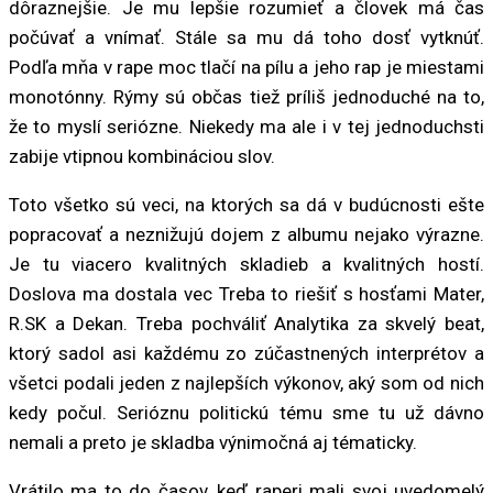
dôraznejšie. Je mu lepšie rozumieť a človek má čas
počúvať a vnímať. Stále sa mu dá toho dosť vytknúť.
Podľa mňa v rape moc tlačí na pílu a jeho rap je miestami
monotónny. Rýmy sú občas tiež príliš jednoduché na to,
že to myslí seriózne. Niekedy ma ale i v tej jednoduchsti
zabije vtipnou kombináciou slov.
Toto všetko sú veci, na ktorých sa dá v budúcnosti ešte
popracovať a neznižujú dojem z albumu nejako výrazne.
Je tu viacero kvalitných skladieb a kvalitných hostí.
Doslova ma dostala vec Treba to riešiť s hosťami Mater,
R.SK a Dekan. Treba pochváliť Analytika za skvelý beat,
ktorý sadol asi každému zo zúčastnených interprétov a
všetci podali jeden z najlepších výkonov, aký som od nich
kedy počul. Serióznu politickú tému sme tu už dávno
nemali a preto je skladba výnimočná aj tématicky.
Vrátilo ma to do časov, keď raperi mali svoj uvedomelý