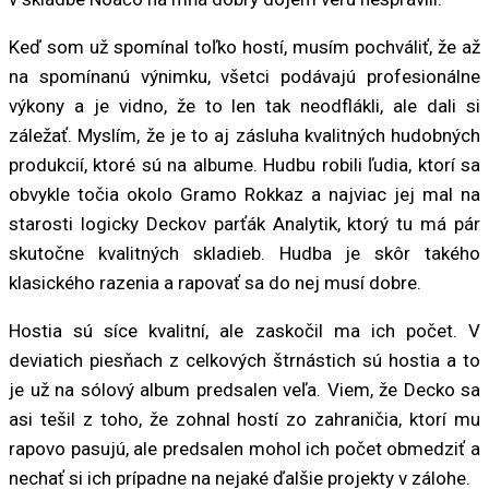
Keď som už spomínal toľko hostí, musím pochváliť, že až
na spomínanú výnimku, všetci podávajú profesionálne
výkony a je vidno, že to len tak neodflákli, ale dali si
záležať. Myslím, že je to aj zásluha kvalitných hudobných
produkcií, ktoré sú na albume. Hudbu robili ľudia, ktorí sa
obvykle točia okolo Gramo Rokkaz a najviac jej mal na
starosti logicky Deckov parťák Analytik, ktorý tu má pár
skutočne kvalitných skladieb. Hudba je skôr takého
klasického razenia a rapovať sa do nej musí dobre.
Hostia sú síce kvalitní, ale zaskočil ma ich počet. V
deviatich piesňach z celkových štrnástich sú hostia a to
je už na sólový album predsalen veľa. Viem, že Decko sa
asi tešil z toho, že zohnal hostí zo zahraničia, ktorí mu
rapovo pasujú, ale predsalen mohol ich počet obmedziť a
nechať si ich prípadne na nejaké ďalšie projekty v zálohe.