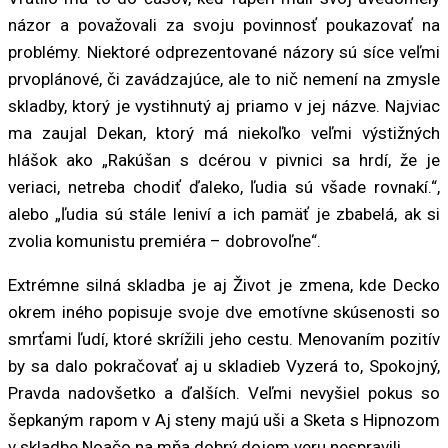
názor a považovali za svoju povinnosť poukazovať na
problémy. Niektoré odprezentované názory sú síce veľmi
prvoplánové, či zavádzajúce, ale to nič nemení na zmysle
skladby, ktorý je vystihnutý aj priamo v jej názve. Najviac
ma zaujal Dekan, ktorý má niekoľko veľmi výstižných
hlášok ako „Rakúšan s dcérou v pivnici sa hrdí, že je
veriaci, netreba chodiť ďaleko, ľudia sú všade rovnakí.“,
alebo „ľudia sú stále leniví a ich pamäť je zbabelá, ak si
zvolia komunistu premiéra – dobrovoľne“.
Extrémne silná skladba je aj Život je zmena, kde Decko
okrem iného popisuje svoje dve emotívne skúsenosti so
smrťami ľudí, ktoré skrížili jeho cestu. Menovaním pozitív
by sa dalo pokračovať aj u skladieb Vyzerá to, Spokojný,
Pravda nadovšetko a ďalších. Veľmi nevyšiel pokus so
šepkaným rapom v Aj steny majú uši a Sketa s Hipnozom
v skladbe Noačo na mňa dobrý dojem veru nespravili.