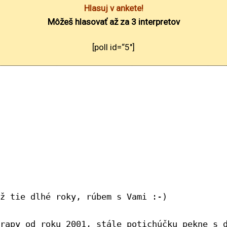
Hlasuj v ankete!
Môžeš hlasovať až za 3 interpretov
[poll id=“5″]
ž tie dlhé roky, rúbem s Vami :-) 

rapy od roku 2001, stále potichúčku pekne s d