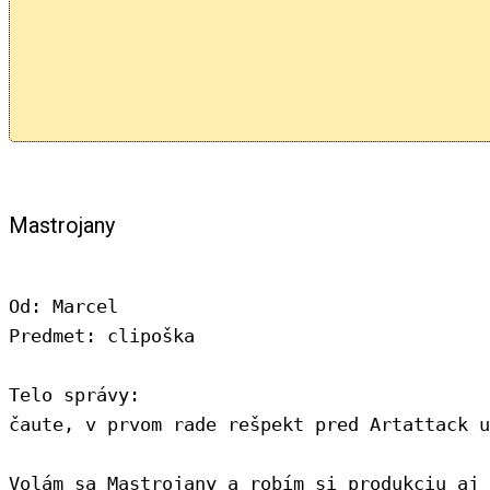
Mastrojany
Od: Marcel 

Predmet: clipoška

Telo správy:

čaute, v prvom rade rešpekt pred Artattack u
Volám sa Mastrojany a robím si produkciu aj 