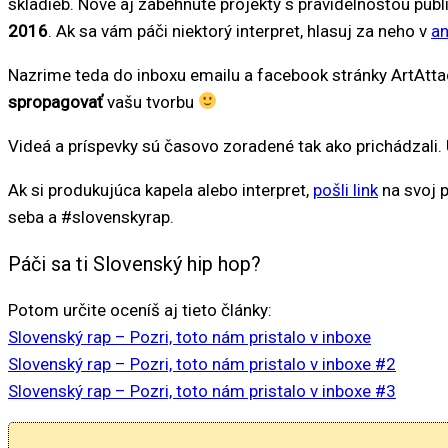
skladieb. Nové aj zabehnuté projekty s pravidelnosťou publ
2016
. Ak sa vám páči niektorý interpret, hlasuj za neho v
an
Nazrime teda do inboxu emailu a facebook stránky ArtAtta
spropagovať
vašu tvorbu
Videá a príspevky sú časovo zoradené tak ako prichádzali. 
Ak si produkujúca kapela alebo interpret,
pošli link
na svoj p
seba a #slovenskyrap.
Páči sa ti Slovenský hip hop?
Potom určite oceníš aj tieto články:
Slovenský rap – Pozri, toto nám pristalo v inboxe
Slovenský rap – Pozri, toto nám pristalo v inboxe #2
Slovenský rap – Pozri, toto nám pristalo v inboxe #3