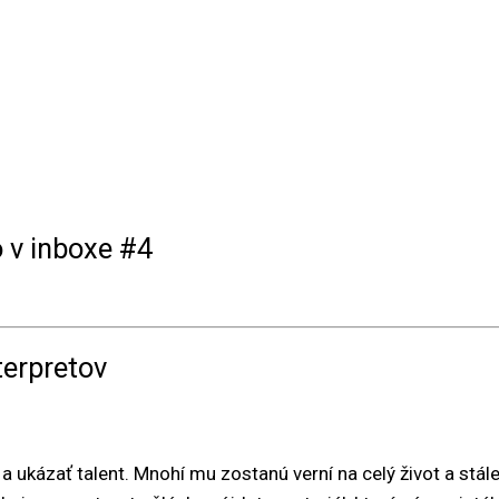
o v inboxe #4
terpretov
 a ukázať talent. Mnohí mu zostanú verní na celý život a stá