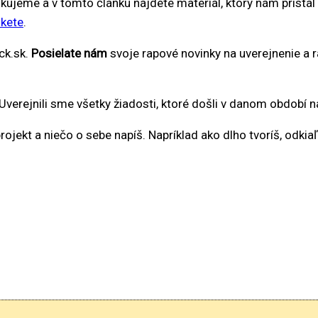
ikujeme a v tomto článku nájdete materiál, ktorý nám pristá
kete
.
ck.sk.
Posielate nám
svoje rapové novinky na uverejnenie a
Uverejnili sme všetky žiadosti, ktoré došli v danom období n
rojekt a niečo o sebe napíš. Napríklad ako dlho tvoríš, odk