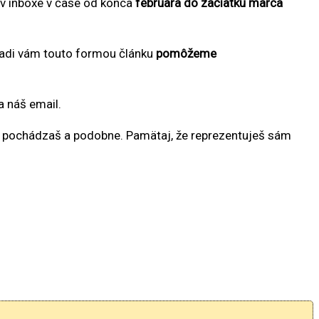
l v inboxe v čase od konca
februára do začiatku marca
 radi vám touto formou článku
pomôžeme
a náš email.
iaľ pochádzaš a podobne. Pamätaj, že reprezentuješ sám