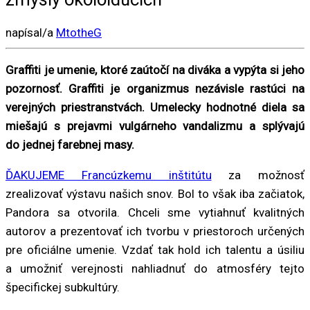
napísal/a
MtotheG
Graffiti je umenie, ktoré zaútočí na diváka a vypýta si jeho
pozornosť. Graffiti je organizmus nezávisle rastúci na
verejných priestranstvách. Umelecky hodnotné diela sa
miešajú s prejavmi vulgárneho vandalizmu a splývajú
do jednej farebnej masy.
ĎAKUJEME Francúzkemu inštitútu
za možnosť
zrealizovať výstavu našich snov. Bol to však iba začiatok,
Pandora sa otvorila. Chceli sme vytiahnuť kvalitných
autorov a prezentovať ich tvorbu v priestoroch určených
pre oficiálne umenie. Vzdať tak hold ich talentu a úsiliu
a umožniť verejnosti nahliadnuť do atmosféry tejto
špecifickej subkultúry.