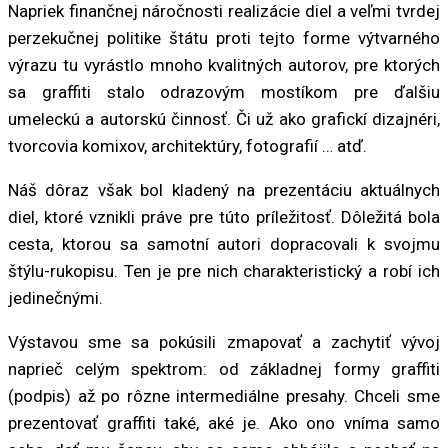
Napriek finančnej náročnosti realizácie diel a veľmi tvrdej
perzekučnej politike štátu proti tejto forme výtvarného
výrazu tu vyrástlo mnoho kvalitných autorov, pre ktorých
sa graffiti stalo odrazovým mostíkom pre ďalšiu
umeleckú a autorskú činnosť. Či už ako grafickí dizajnéri,
tvorcovia komixov, architektúry, fotografií … atď.
Náš dôraz však bol kladený na prezentáciu aktuálnych
diel, ktoré vznikli práve pre túto príležitosť. Dôležitá bola
cesta, ktorou sa samotní autori dopracovali k svojmu
štýlu-rukopisu. Ten je pre nich charakteristický a robí ich
jedinečnými.
Výstavou sme sa pokúsili zmapovať a zachytiť vývoj
naprieč celým spektrom: od základnej formy graffiti
(podpis) až po rôzne intermediálne presahy. Chceli sme
prezentovať graffiti také, aké je. Ako ono vníma samo