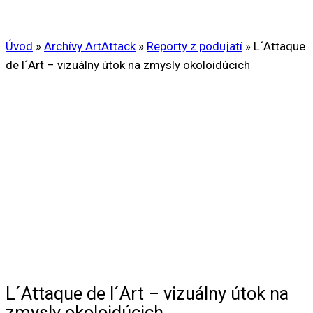
Úvod
»
Archívy ArtAttack
»
Reporty z podujatí
»
L´Attaque
de l´Art – vizuálny útok na zmysly okoloidúcich
L´Attaque de l´Art – vizuálny útok na
zmysly okoloidúcich