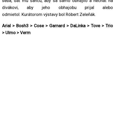
seba, dať mu šancu, aby sa samo obhájilo a nechať na
divákovi, aby jeho obhajobu prijal alebo
odmietol. Kurátorom výstavy bol Róbert Zeleňák.
Arial >
Bosh3 >
Cose >
Garnard >
DaLinka >
Tove >
Trio
>
Ulmo >
Verm