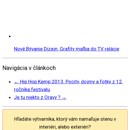
Nové Bývanie Dizajn: Grafity maľba do TV relácie
Navigácia v článkoch
←
Hip Hop Kemp 2013. Pocity, dojmy a fotky z 12.
ročníka festivalu
Je tu niekto z Oravy ?
→
Hľadáte výtvarníka, ktorý vám namaľuje stenu v
interiéri, alebo exteriéri?