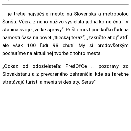
… je tretie najväčšie mesto na Slovensku a metropolou
Šariša. Včera z neho naživo vysielala jedna komerčná TV
stanica svoje „veľké správy“. Prišlo mi vtipné koľko ľudí na
námestí čaká na povel „tlieskaj teraz“, „zakričte ahój“ atď.
ale však 100 ľudí 98 chutí. My si predovšetkým
pochutíme na aktuálnej tvorbe z tohto mesta.
„Odkaz od odosielateľa: PrešOfCe … pozdravy zo
Slovakistanu a z prevareného zahraničia, kde sa farebne
stretávajú turisti a menia si desiaty. Serus“