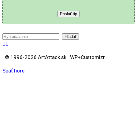
Poslať tip
Hľadať
Hľadať
· © 1996-2026 ArtAttack.sk · WP+Customizr ·
Späť hore