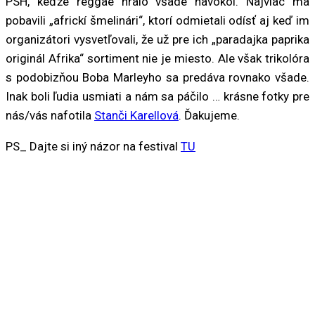
PSH, keďže reggae hralo všade navôkol. Najviac ma
pobavili „africkí šmelinári“, ktorí odmietali odísť aj keď im
organizátori vysvetľovali, že už pre ich „paradajka paprika
originál Afrika“ sortiment nie je miesto. Ale však trikolóra
s podobizňou Boba Marleyho sa predáva rovnako všade.
Inak boli ľudia usmiati a nám sa páčilo … krásne fotky pre
nás/vás nafotila
Stanči Karellová
. Ďakujeme.
PS_ Dajte si iný názor na festival
TU