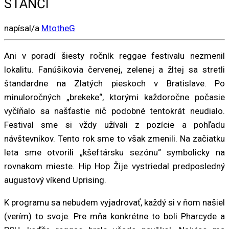
STANČI
napísal/a
MtotheG
Ani v poradí šiesty ročník reggae festivalu nezmenil
lokalitu. Fanúšikovia červenej, zelenej a žltej sa stretli
štandardne na Zlatých pieskoch v Bratislave. Po
minuloročných „brekeke“, ktorými každoročne počasie
vyčíňalo sa našťastie nič podobné tentokrát neudialo.
Festival sme si vždy užívali z pozície a pohľadu
návštevníkov. Tento rok sme to však zmenili. Na začiatku
leta sme otvorili „kšeftársku sezónu“ symbolicky na
rovnakom mieste. Hip Hop Žije vystriedal predposledný
augustový víkend Uprising.
K programu sa nebudem vyjadrovať, každý si v ňom našiel
(verím) to svoje. Pre mňa konkrétne to boli Pharcyde a