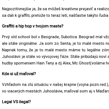
Najpozitívnejšie je, že sa môžeš kreatívne prejaviť a reali
sa dali k graffiti, pretože to teraz letí, našťastie takýto ľud
Graffiti a hip hop v tvojom meste?
Prvý old school bol v Beograde, Subotica. Beograd mal vždy
ale stále originálne. Ja som zo Senta, je to malé mesto na 
Napriek tomu, že je to malé mesto máme tu legálne zóny a
Juhoslávii je stále vo vývojovej fáze. Stále pribúdajú nov
hudby spomeniem Hain Teny a dj Alex, Mc Ghost(voláme ho 
Kde si už maľoval?
Vzhľadom na zlú situáciu v našej krajine (vojna pozn.red.
vo viacerých mestách Juhoslávie, maľoval som aj v Maďarsk
Legal VS ilegal?