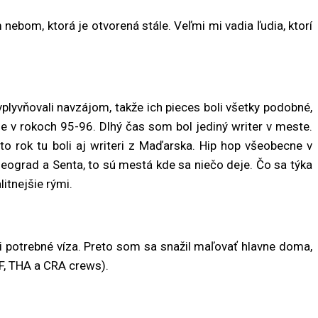
 nebom, ktorá je otvorená stále. Veľmi mi vadia ľudia, ktorí
vplyvňovali navzájom, takže ich pieces boli všetky podobné,
ižne v rokoch 95-96. Dlhý čas som bol jediný writer v meste.
to rok tu boli aj writeri z Maďarska. Hip hop všeobecne v
 Beograd a Senta, to sú mestá kde sa niečo deje. Čo sa týka
itnejšie rými.
li potrebné víza. Preto som sa snažil maľovať hlavne doma,
F, THA a CRA crews).