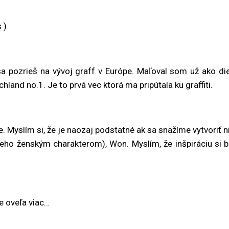
 )
 pozrieš na vývoj graff v Európe. Maľoval som už ako die
hland no.1. Je to prvá vec ktorá ma pripútala ku graffiti.
re. Myslím si, že je naozaj podstatné ak sa snažíme vytvoriť
li jeho ženským charakterom), Won. Myslím, že inšpiráciu si
e oveľa viac…