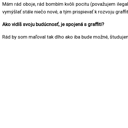
Mám rád oboje, rád bombím kvôli pocitu (považujem ilegal z
vymýšlať stále niečo nové, a tým prispievať k rozvoju graffit
Ako vidíš svoju budúcnosť, je spojená s graffiti?
Rád by som maľoval tak dlho ako iba bude možné, študuje