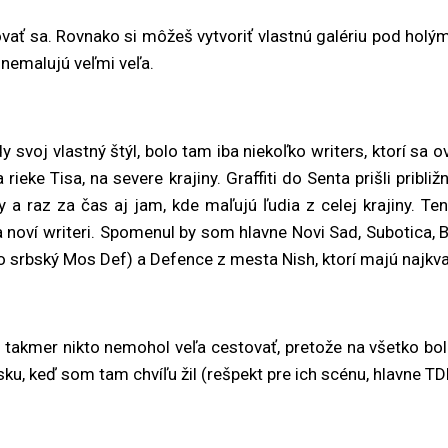
zovať sa. Rovnako si môžeš vytvoriť vlastnú galériu pod holým
ia nemalujú veľmi veľa.
 svoj vlastný štýl, bolo tam iba niekoľko writers, ktorí sa o
rieke Tisa, na severe krajiny. Graffiti do Senta prišli pribl
 raz za čas aj jam, kde maľujú ľudia z celej krajiny. Ten
í a noví writeri. Spomenul by som hlavne Novi Sad, Subotica,
srbský Mos Def) a Defence z mesta Nish, ktorí majú najkval
), takmer nikto nemohol veľa cestovať, pretože na všetko bo
u, keď som tam chvíľu žil (rešpekt pre ich scénu, hlavne TD