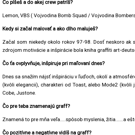
Čo píšeš a do akej crew patríš?
Lemon, VBS ( Vojvodina Bomb Squad / Vojvodina Bombers
Kedy si začal malovať a ako dlho maluješ?
Začal som niekedy okolo rokov 97-98. Dosť neskoro ak sa
zdrojom motivácie a inšpirácie bola kniha graffiti art-deutsc
Čo ťa ovplyvňuje, inšpiruje pri maľovaní dnes?
Dnes sa snažím nájsť inšpiráciu v ľuďoch, okolí a atmosfé
(kvôli elegancii), charakteri od Toast, alebo Mode2 (kvô
Cobe, Justone.
Čo pre teba znamenajú graff?
Znamená to pre mňa veľa…..spôsob myslenia, žitia…….a ešt
Čo pozitívne a negatívne vidíš na graff?