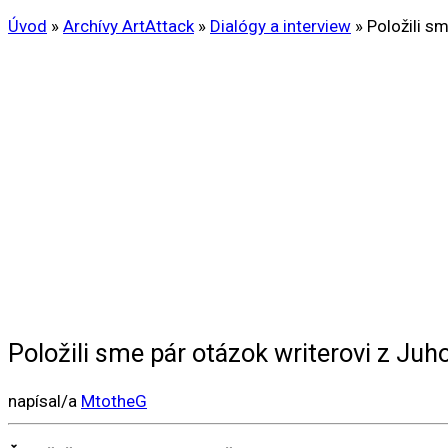
Úvod
»
Archívy ArtAttack
»
Dialógy a interview
»
Položili s
Položili sme pár otázok writerovi z Juh
napísal/a
MtotheG