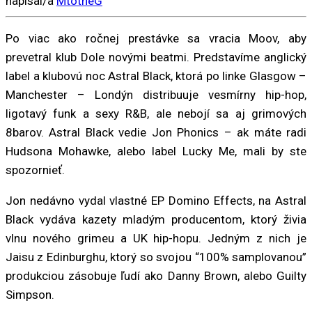
napísal/a
MtotheG
Po viac ako ročnej prestávke sa vracia Moov, aby
prevetral klub Dole novými beatmi. Predstavíme anglický
label a klubovú noc Astral Black, ktorá po linke Glasgow –
Manchester – Londýn distribuuje vesmírny hip-hop,
ligotavý funk a sexy R&B, ale nebojí sa aj grimových
8barov. Astral Black vedie Jon Phonics – ak máte radi
Hudsona Mohawke, alebo label Lucky Me, mali by ste
spozornieť.
Jon nedávno vydal vlastné EP Domino Effects, na Astral
Black vydáva kazety mladým producentom, ktorý živia
vlnu nového grimeu a UK hip-hopu. Jedným z nich je
Jaisu z Edinburghu, ktorý so svojou “100% samplovanou”
produkciou zásobuje ľudí ako Danny Brown, alebo Guilty
Simpson.