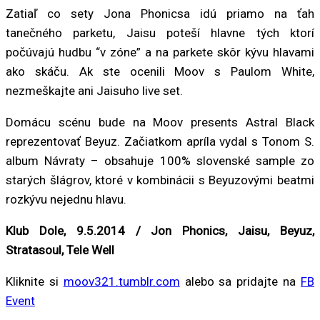
Zatiaľ co sety Jona Phonicsa idú priamo na ťah
tanečného parketu, Jaisu poteší hlavne tých ktorí
počúvajú hudbu “v zóne” a na parkete skôr kývu hlavami
ako skáču. Ak ste ocenili Moov s Paulom White,
nezmeškajte ani Jaisuho live set.
Domácu scénu bude na Moov presents Astral Black
reprezentovať Beyuz. Začiatkom apríla vydal s Tonom S.
album Návraty – obsahuje 100% slovenské sample zo
starých šlágrov, ktoré v kombinácii s Beyuzovými beatmi
rozkývu nejednu hlavu.
Klub Dole, 9.5.2014 / Jon Phonics, Jaisu, Beyuz,
Stratasoul, Tele Well
Kliknite si
moov321.tumblr.com
alebo sa pridajte na
FB
Event