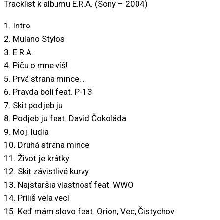
Tracklist k albumu E.R.A. (Sony – 2004)
1. Intro
2. Mulano Stylos
3. E.R.A.
4. Piču o mne víš!
5. Prvá strana mince…
6. Pravda bolí feat. P-13
7. Skit podjeb ju
8. Podjeb ju feat. David Čokoláda
9. Moji ludia
10. Druhá strana mince
11. Život je krátky
12. Skit závistlivé kurvy
13. Najstaršia vlastnosť feat. WWO
14. Príliš vela vecí
15. Keď mám slovo feat. Orion, Vec, Čistychov