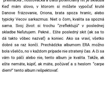
“prelínačka”, hosťovačka a ďalší potenciálny hit je skladba
Keď mám slovo, v ktorom si môžete vypočuť kruté
Danove frázovanie, Oriona, brata spoza hraníc, alebo
typicky Vecov sarkazmus. Niet o čom, kvalita sa spozná
sama. Svoj život si trochu “zreflektujú” v poslednej
skladbe Neľutujem. Pekné… Ešte posledný skit (ak sa to
dá takto vôbec nazvať) a koniec. Ako sa vraví, všetko
dobré sa raz končí. Prechádzka albumom ERA možno
bola všeličo, no v každom prípade nie stratený čas. A či sa
vám to páči alebo nie, tento album je kvalita. Takže, ak
ešte nemáte, kúpiť, ak máte, počúvať a s heslom “carpe
diem!” tento album rešpektovať.