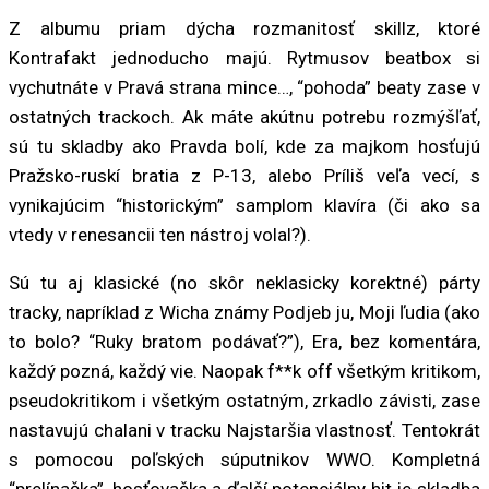
Z albumu priam dýcha rozmanitosť skillz, ktoré
Kontrafakt jednoducho majú. Rytmusov beatbox si
vychutnáte v Pravá strana mince…, “pohoda” beaty zase v
ostatných trackoch. Ak máte akútnu potrebu rozmýšľať,
sú tu skladby ako Pravda bolí, kde za majkom hosťujú
Pražsko-ruskí bratia z P-13, alebo Príliš veľa vecí, s
vynikajúcim “historickým” samplom klavíra (či ako sa
vtedy v renesancii ten nástroj volal?).
Sú tu aj klasické (no skôr neklasicky korektné) párty
tracky, napríklad z Wicha známy Podjeb ju, Moji ľudia (ako
to bolo? “Ruky bratom podávať?”), Era, bez komentára,
každý pozná, každý vie. Naopak f**k off všetkým kritikom,
pseudokritikom i všetkým ostatným, zrkadlo závisti, zase
nastavujú chalani v tracku Najstaršia vlastnosť. Tentokrát
s pomocou poľských súputnikov WWO. Kompletná