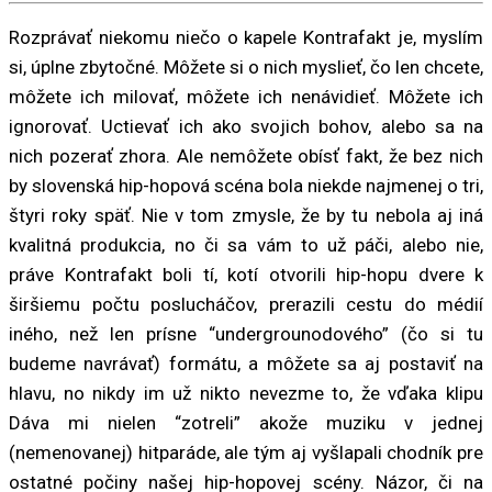
Rozprávať niekomu niečo o kapele Kontrafakt je, myslím
si, úplne zbytočné. Môžete si o nich myslieť, čo len chcete,
môžete ich milovať, môžete ich nenávidieť. Môžete ich
ignorovať. Uctievať ich ako svojich bohov, alebo sa na
nich pozerať zhora. Ale nemôžete obísť fakt, že bez nich
by slovenská hip-hopová scéna bola niekde najmenej o tri,
štyri roky späť. Nie v tom zmysle, že by tu nebola aj iná
kvalitná produkcia, no či sa vám to už páči, alebo nie,
práve Kontrafakt boli tí, kotí otvorili hip-hopu dvere k
širšiemu počtu poslucháčov, prerazili cestu do médií
iného, než len prísne “undergrounodového” (čo si tu
budeme navrávať) formátu, a môžete sa aj postaviť na
hlavu, no nikdy im už nikto nevezme to, že vďaka klipu
Dáva mi nielen “zotreli” akože muziku v jednej
(nemenovanej) hitparáde, ale tým aj vyšlapali chodník pre
ostatné počiny našej hip-hopovej scény. Názor, či na