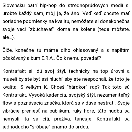
Slovensku patrí hip-hop do strednoprúdových médií si
urobte každý sám, môj je, že áno. Veď keď chcete mať
poriadne podmienky na kvalitu, nemôžete si donekonečna
svoje veci “zbúchavať” doma na kolene (teda môžete,
ale…).
Čiže, konečne tu máme dlho ohlasovaný a s napätím
očakávaný album E.R.A.. Čo k nemu povedať?
Kontrafakt si idú svoj štýl, technicky na top úrovni a
museli by ste byť asi hluchí, aby ste nespoznali, že toto je
kvalita. S veľkým K. Chceš “hárdkor” rap? Tak toto sú
Kontrafakt. Vysoká kadencia, svojský štýl, nezameniteľný
flow a poznávacia značka, ktorá sa v dave nestratí. Svoje
vibrácie preniesť na publikum, ruky hore, táto hudba sa
nemyslí, ta sa cíti, prežíva, tancuje. Kontrafakt sa
jednoducho “šróbuje” priamo do srdca.