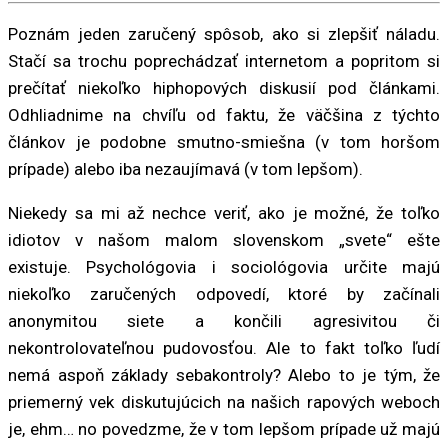
Poznám jeden zaručený spôsob, ako si zlepšiť náladu.
Stačí sa trochu poprechádzať internetom a popritom si
prečítať niekoľko hiphopových diskusií pod článkami.
Odhliadnime na chvíľu od faktu, že väčšina z týchto
článkov je podobne smutno-smiešna (v tom horšom
prípade) alebo iba nezaujímavá (v tom lepšom).
Niekedy sa mi až nechce veriť, ako je možné, že toľko
idiotov v našom malom slovenskom „svete“ ešte
existuje. Psychológovia i sociológovia určite majú
niekoľko zaručených odpovedí, ktoré by začínali
anonymitou siete a končili agresivitou či
nekontrolovateľnou pudovosťou. Ale to fakt toľko ľudí
nemá aspoň základy sebakontroly? Alebo to je tým, že
priemerný vek diskutujúcich na našich rapových weboch
je, ehm… no povedzme, že v tom lepšom prípade už majú