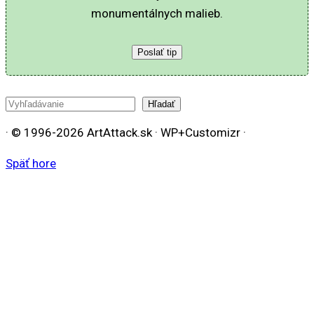
monumentálnych malieb.
Poslať tip
Hľadať
Hľadať
· © 1996-2026 ArtAttack.sk · WP+Customizr ·
Späť hore