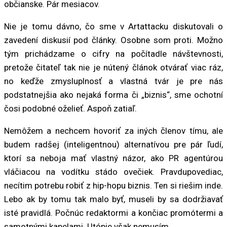
občianske. Pár mesiacov.
Nie je tomu dávno, čo sme v Artattacku diskutovali o
zavedení diskusií pod články. Osobne som proti. Možno
tým prichádzame o cifry na počítadle návštevnosti,
pretože čitateľ tak nie je nútený článok otvárať viac ráz,
no keďže zmysluplnosť a vlastná tvár je pre nás
podstatnejšia ako nejaká forma či „biznis“, sme ochotní
čosi podobné oželieť. Aspoň zatiaľ.
Nemôžem a nechcem hovoriť za iných členov tímu, ale
budem radšej (inteligentnou) alternatívou pre pár ľudí,
ktorí sa neboja mať vlastný názor, ako PR agentúrou
vláčiacou na vodítku stádo ovečiek. Pravdupovediac,
necítim potrebu robiť z hip-hopu biznis. Ten si riešim inde.
Lebo ak by tomu tak malo byť, museli by sa dodržiavať
isté pravidlá. Počnúc redaktormi a končiac promótermi a
samotnými kapelami. Utópie však nemusím.