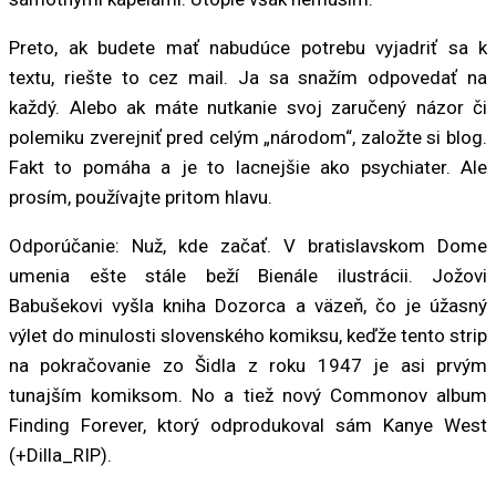
Preto, ak budete mať nabudúce potrebu vyjadriť sa k
textu, riešte to cez mail. Ja sa snažím odpovedať na
každý. Alebo ak máte nutkanie svoj zaručený názor či
polemiku zverejniť pred celým „národom“, založte si blog.
Fakt to pomáha a je to lacnejšie ako psychiater. Ale
prosím, používajte pritom hlavu.
Odporúčanie: Nuž, kde začať. V bratislavskom Dome
umenia ešte stále beží Bienále ilustrácii. Jožovi
Babušekovi vyšla kniha Dozorca a väzeň, čo je úžasný
výlet do minulosti slovenského komiksu, keďže tento strip
na pokračovanie zo Šidla z roku 1947 je asi prvým
tunajším komiksom. No a tiež nový Commonov album
Finding Forever, ktorý odprodukoval sám Kanye West
(+Dilla_RIP).