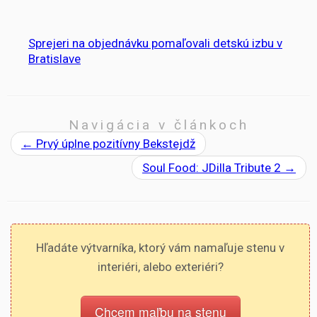
Sprejeri na objednávku pomaľovali detskú izbu v
Bratislave
Navigácia v článkoch
←
Prvý úplne pozitívny Bekstejdž
Soul Food: JDilla Tribute 2
→
Hľadáte výtvarníka, ktorý vám namaľuje stenu v
interiéri, alebo exteriéri?
Chcem maľbu na stenu