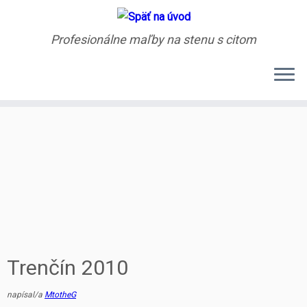
Profesionálne maľby na stenu s citom
Skip
Úvod
»
Graffiti a Street Art
»
Trenčín 2010
to
content
Trenčín 2010
napísal/a
MtotheG